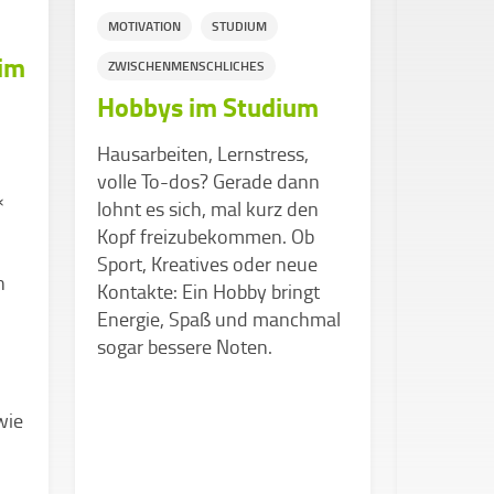
MOTIVATION
STUDIUM
GESUNDHE
im
ZWISCHENMENSCHLICHES
WISSEN &
Hobbys im Studium
SUPPORT
Doomsc
Hausarbeiten, Lernstress,
warum 
volle To-dos? Gerade dann
«
aufhör
lohnt es sich, mal kurz den
scroll
Kopf freizubekommen. Ob
Sport, Kreatives oder neue
n
Warum wi
Kontakte: Ein Hobby bringt
,
negativ
Energie, Spaß und manchmal
hingezog
sogar bessere Noten.
Auswirku
mentale 
wie
kann und
Doomscr
kannst, 