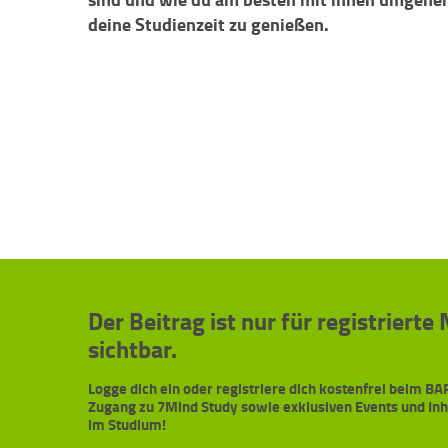
deine Studienzeit zu genießen.
Der Beitrag ist nur für registrierte
sichtbar.
Logge dich ein oder registriere dich kostenfrei beim 
Zugang zu 7Mind Study sowie exklusiven Events und In
im Studium!