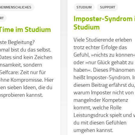
HENMENSCHLICHES
STUDIUM
SUPPORT
Imposter-Syndrom 
RT
Studium
Time im Studium
Viele Studierende erleben
ste Begleitung?
trotz echter Erfolge das
al bist du das selbst.
Gefühl, »nichts zu können
ates sind kein Zeichen
oder »nur Glück gehabt zu
insamkeit, sondern
haben«. Dieses Phänomen
Selfcare: Zeit nur für
heißt Imposter-Syndrom. I
 ohne Kompromisse. Hier
diesem Beitrag erfährst du
n sieben Ideen, die du
warum Imposter nicht von
sprobieren kannst.
mangelnder Kompetenz
kommt, welche Rolle
Leistungsdruck spielt und 
du mit diesen Gefühlen
umgehen kannst.