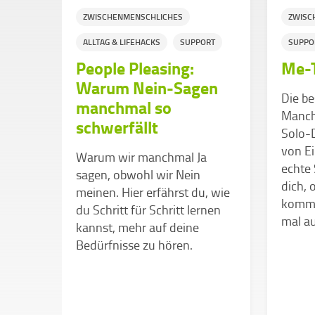
ZWISCHENMENSCHLICHES
ZWISC
ALLTAG & LIFEHACKS
SUPPORT
SUPPO
er
People Pleasing:
Me-
Warum Nein-Sagen
Die be
manchmal so
Manchm
s zu
schwerfällt
Solo-D
von E
Warum wir manchmal Ja
echte 
ht
sagen, obwohl wir Nein
dich,
ge
meinen. Hier erfährst du, wie
komme
du Schritt für Schritt lernen
mal au
kannst, mehr auf deine
st du
Bedürfnisse zu hören.
und
st.