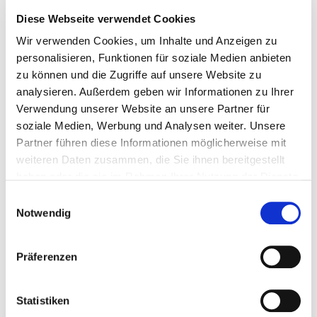
Übungen und Tipps werden eigenverantwortlich
Diese Webseite verwendet Cookies
durchgeführt und es wird keine Haftung für die
Inhalte und deren Umsetzung übernommen. Bei
Wir verwenden Cookies, um Inhalte und Anzeigen zu
Fragen oder Problemen wird empfohlen, sich bei
personalisieren, Funktionen für soziale Medien anbieten
Expert/innen Rat zu holen.
zu können und die Zugriffe auf unsere Website zu
analysieren. Außerdem geben wir Informationen zu Ihrer
Verwendung unserer Website an unsere Partner für
Teilen
soziale Medien, Werbung und Analysen weiter. Unsere
Partner führen diese Informationen möglicherweise mit
weiteren Daten zusammen, die Sie ihnen bereitgestellt
haben oder die sie im Rahmen Ihrer Nutzung der Dienste
gesammelt haben.
Einwilligungsauswahl
Notwendig
Präferenzen
Statistiken