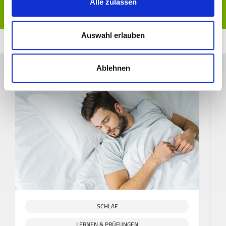
Alle zulassen
Auswahl erlauben
Weitere spannende Themen
Ablehnen
SCHLAF
S
LERNEN & PRÜFUNGEN