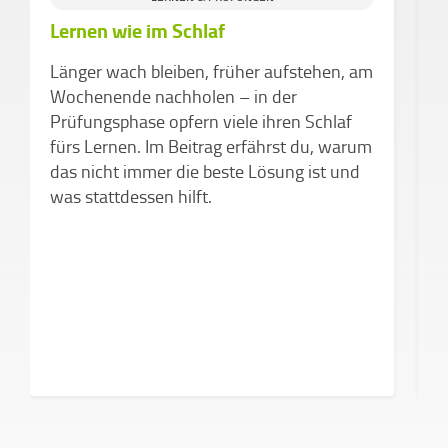
Lernen wie im Schlaf
S
K
Länger wach bleiben, früher aufstehen, am
F
Wochenende nachholen – in der
M
Prüfungsphase opfern viele ihren Schlaf
d
fürs Lernen. Im Beitrag erfährst du, warum
das nicht immer die beste Lösung ist und
was stattdessen hilft.