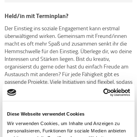
Held/in mit Terminplan?
Der Einstieg ins soziale Engagement kann erstmal
überwältigend wirken. Gemeinsam mit Freund/innen
macht es oft mehr Spaß und zusammen senkt ihr die
Hemmschwelle für den Einstieg. Überlege dir, wo deine
Interessen und Stärken liegen. Bist du kreativ,
organisierst du gerne oder hast du einfach Freude am
Austausch mit anderen? Für jede Fähigkeit gibt es
passende Projekte. Viele Initiativen sind flexibel, sodass
du erstmal reinschnuppern kannst, ohne gleich große
Verantwortung zu übernehmen. Auch der Zeitaufwand
ist anpassbar – schon ein paar Stunden im Monat
können viel bewirken. Wenn du noch nicht weißt, wo
Diese Webseite verwendet Cookies
du anfangen möchtest, schau doch mal auf
Wir verwenden Cookies, um Inhalte und Anzeigen zu
Ehrenamtsbörsen oder bei Uni-Projekten vorbei. Dort
personalisieren, Funktionen für soziale Medien anbieten
findest du sicher eine Möglichkeit, die zu dir passt!