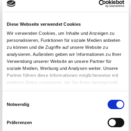
Diese Webseite verwendet Cookies
Wir verwenden Cookies, um Inhalte und Anzeigen zu
personalisieren, Funktionen für soziale Medien anbieten
@kathimoldan
zu können und die Zugriffe auf unsere Website zu
analysieren. Außerdem geben wir Informationen zu Ihrer
Verwendung unserer Website an unsere Partner für
soziale Medien, Werbung und Analysen weiter. Unsere
Kathi Moldan
Partner führen diese Informationen möglicherweise mit
Kathi Moldan ist Expertin für produktives und
weiteren Daten zusammen, die Sie ihnen bereitgestellt
ausgeglichenes Studieren. Mit ihrem Studium in
haben oder die sie im Rahmen Ihrer Nutzung der Dienste
gesammelt haben.
Biologie, Chemie, Psychologie sowie ihren
Einwilligungsauswahl
Tätigkeiten in der psychologischen Forschung und
Notwendig
Lehrerfahrung unterstützt sie als systemische
Coach und Lerncoach Studierende, ihr Potenzial
Präferenzen
voll auszuschöpfen.