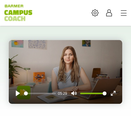
Settings
Profil
05:29
Play
Mute
Enter
fullscreen