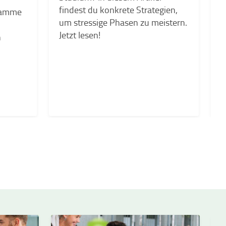
f
findest du konkrete Strategien,
gramme
L
um stressige Phasen zu meistern.
e
Jetzt lesen!
n
d
d