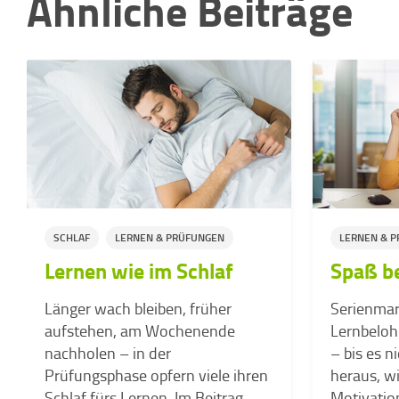
Ähnliche Beiträge
SCHLAF
LERNEN & PRÜFUNGEN
LERNEN & 
Lernen wie im Schlaf
Spaß b
Länger wach bleiben, früher
Serienmar
aufstehen, am Wochenende
Lernbelohn
nachholen – in der
– bis es n
Prüfungsphase opfern viele ihren
heraus, w
Schlaf fürs Lernen. Im Beitrag
Motivation