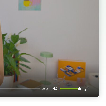
05:09
Mute
Enter
fullscreen