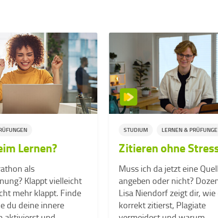
PRÜFUNGEN
STUDIUM
LERNEN & PRÜFUNG
eim Lernen?
Zitieren ohne Stres
athon als
Muss ich da jetzt eine Quel
ung? Klappt vielleicht
angeben oder nicht? Dozen
icht mehr klappt. Finde
Lisa Niendorf zeigt dir, wie
ie du deine innere
korrekt zitierst, Plagiate
 aktivierst und
vermeidest und warum