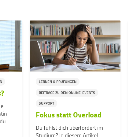
EN
LERNEN & PRÜFUNGEN
s?
BEITRÄGE ZU DEN ONLINE-EVENTS
SUPPORT
le
Fokus statt Overload
tin
 du
Du fühlst dich überfordert im
K
Studium? In diesem Artikel