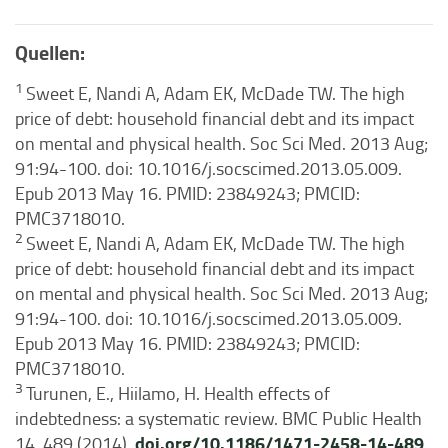
Quellen:
1
Sweet E, Nandi A, Adam EK, McDade TW. The high
price of debt: household financial debt and its impact
on mental and physical health. Soc Sci Med. 2013 Aug;
91:94-100. doi: 10.1016/j.socscimed.2013.05.009.
Epub 2013 May 16. PMID: 23849243; PMCID:
PMC3718010.
2
Sweet E, Nandi A, Adam EK, McDade TW. The high
price of debt: household financial debt and its impact
on mental and physical health. Soc Sci Med. 2013 Aug;
91:94-100. doi: 10.1016/j.socscimed.2013.05.009.
Epub 2013 May 16. PMID: 23849243; PMCID:
PMC3718010.
3
Turunen, E., Hiilamo, H. Health effects of
indebtedness: a systematic review. BMC Public Health
doi.org/10.1186/1471-2458-14-489
14, 489 (2014).