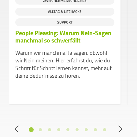
ZWISCHENMENSCHLICHES
ALLTAG & LIFEHACKS
SUPPORT
People Pleasing: Warum Nein-Sagen
D
manchmal so schwerfällt
d
v
Warum wir manchmal Ja sagen, obwohl
Z
wir Nein meinen. Hier erfährst du, wie du
k
Schritt für Schritt lernen kannst, mehr auf
a
deine Bedürfnisse zu hören.