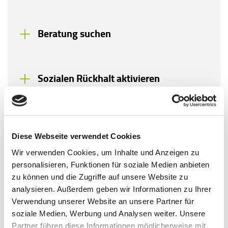
Beratung suchen
Sozialen Rückhalt aktivieren
Langfristig planen
Diese Webseite verwendet Cookies
Wir verwenden Cookies, um Inhalte und Anzeigen zu
personalisieren, Funktionen für soziale Medien anbieten
Fazit
zu können und die Zugriffe auf unsere Website zu
Schulden können sehr belastend sein – mental und
analysieren. Außerdem geben wir Informationen zu Ihrer
körperlich. Aber: Aus der Finanzspirale kann man
Verwendung unserer Website an unsere Partner für
wieder rauskommen. Mit klarem Überblick,
soziale Medien, Werbung und Analysen weiter. Unsere
Unterstützung und kleinen Schritten lässt sich der
Partner führen diese Informationen möglicherweise mit