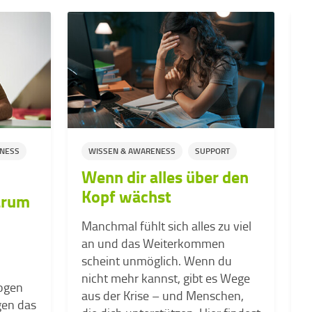
ENESS
WISSEN & AWARENESS
SUPPORT
Wenn dir alles über den
Kopf wächst
arum
L
S
Manchmal fühlt sich alles zu viel
S
an und das Weiterkommen
d
scheint unmöglich. Wenn du
»
nicht mehr kannst, gibt es Wege
ogen
z
aus der Krise – und Menschen,
gen das
w