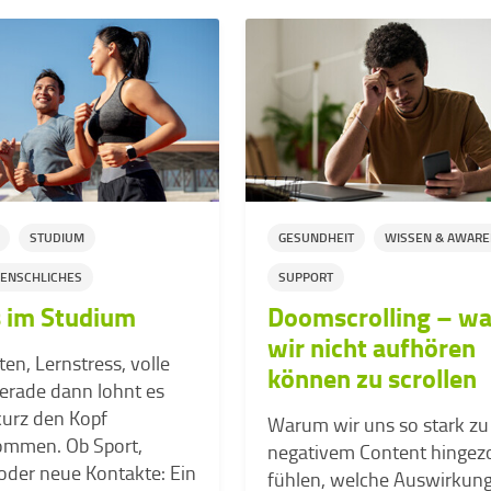
STUDIUM
GESUNDHEIT
WISSEN & AWAR
ENSCHLICHES
SUPPORT
 im Studium
Doomscrolling – w
wir nicht aufhören
en, Lernstress, volle
können zu scrollen
erade dann lohnt es
kurz den Kopf
Warum wir uns so stark zu
ommen. Ob Sport,
negativem Content hingez
 oder neue Kontakte: Ein
fühlen, welche Auswirkun