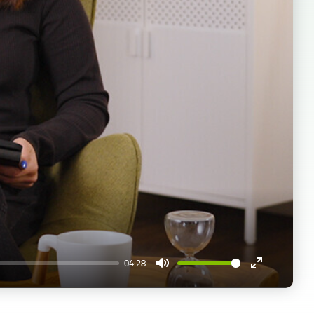
04:28
Mute
Enter
fullscreen