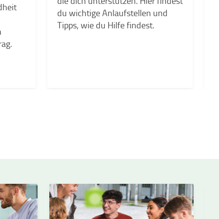
die dich unterstützen. Hier findest
dheit
S
du wichtige Anlaufstellen und
Tipps, wie du Hilfe findest.
n
rag.