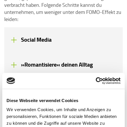
verbracht haben. Folgende Schritte kannst du
unternehmen, um weniger unter dem FOMO-Effekt zu
leiden:
Social Media
»Romantisiere« deinen Alltag
Prioritäten und Bedürfnisse
Diese Webseite verwendet Cookies
Wir verwenden Cookies, um Inhalte und Anzeigen zu
Wenn FOMO oder der Vergleich mit den Erlebnissen
personalisieren, Funktionen für soziale Medien anbieten
anderer dich belasten, kann es helfen, sich auf sich
zu können und die Zugriffe auf unsere Website zu