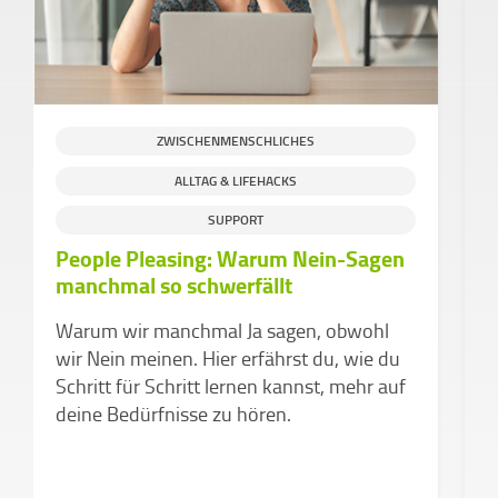
ZWISCHENMENSCHLICHES
ALLTAG & LIFEHACKS
SUPPORT
People Pleasing: Warum Nein-Sagen
D
manchmal so schwerfällt
d
v
Warum wir manchmal Ja sagen, obwohl
Z
wir Nein meinen. Hier erfährst du, wie du
k
Schritt für Schritt lernen kannst, mehr auf
a
deine Bedürfnisse zu hören.