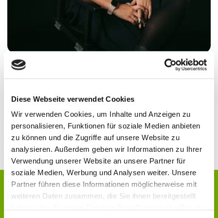
@nessadhs
Diese Webseite verwendet Cookies
Vanessa Ebert
Wir verwenden Cookies, um Inhalte und Anzeigen zu
personalisieren, Funktionen für soziale Medien anbieten
ADHS und Studium? Vanessa Ebert kennt die
zu können und die Zugriffe auf unsere Website zu
besonderen Herausforderungen aus eigener Erfahrung.
analysieren. Außerdem geben wir Informationen zu Ihrer
Verwendung unserer Website an unsere Partner für
soziale Medien, Werbung und Analysen weiter. Unsere
Partner führen diese Informationen möglicherweise mit
Der Beitrag ist nur für registrierte
weiteren Daten zusammen, die Sie ihnen bereitgestellt
Nutzer/innen sichtbar.
haben oder die sie im Rahmen Ihrer Nutzung der Dienste