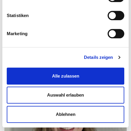
selbst wirklich gut anfühlt. Bei Unsicherheiten würde
ich dir immer empfehlen, professionelle oder ärztliche
Statistiken
Betreuung in Anspruch zu nehmen.
Aufzeichnung zum Online-Event »Point of
In der
Marketing
View: Etabliere (d)einen gesunden
Lebensstil«
findest du weitere Tipps und Impulse.
Details zeigen
Alle zulassen
Auswahl erlauben
Ablehnen