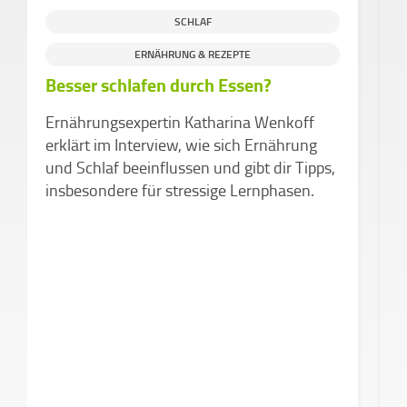
SCHLAF
L
ERNÄHRUNG & REZEPTE
Besser schlafen durch Essen?
E
S
Ernährungsexpertin Katharina Wenkoff
K
erklärt im Interview, wie sich Ernährung
Z
und Schlaf beeinflussen und gibt dir Tipps,
insbesondere für stressige Lernphasen.