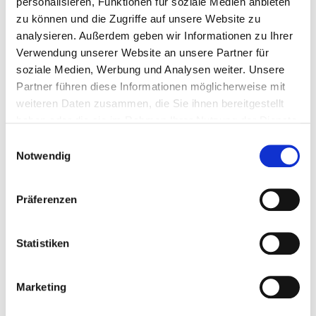
Fällt dir bei trübem Wetter trotzdem die Decke auf den
personalisieren, Funktionen für soziale Medien anbieten
Tipps gegen den
Kopf, findest du in diesem Beitrag
zu können und die Zugriffe auf unsere Website zu
Winterblues
.
analysieren. Außerdem geben wir Informationen zu Ihrer
Verwendung unserer Website an unsere Partner für
soziale Medien, Werbung und Analysen weiter. Unsere
Partner führen diese Informationen möglicherweise mit
weiteren Daten zusammen, die Sie ihnen bereitgestellt
haben oder die sie im Rahmen Ihrer Nutzung der Dienste
gesammelt haben.
Einwilligungsauswahl
Notwendig
Präferenzen
Statistiken
Marketing