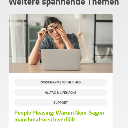
Weitere spannende Themen
ZWISCHENMENSCHLICHES
ALLTAG & LIFEHACKS
S
SUPPORT
People Pleasing: Warum Nein-Sagen
H
manchmal so schwerfällt
g
C