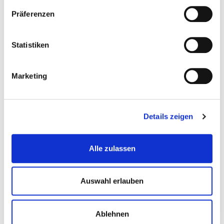
Heilpraktiker für Physiotherapie und
Physiotherapeut mit Staatsexamen und eigener
Präferenzen
Praxis.
Statistiken
Marketing
Ähnliche Beiträge
Details zeigen
Alle zulassen
Auswahl erlauben
Ablehnen