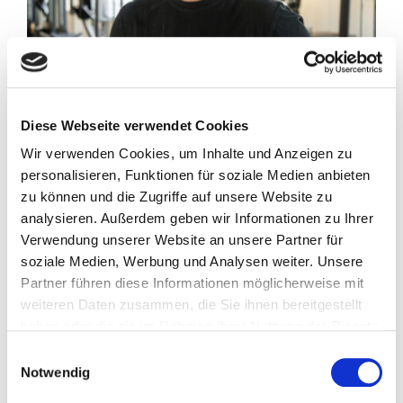
Diese Webseite verwendet Cookies
Wir verwenden Cookies, um Inhalte und Anzeigen zu
personalisieren, Funktionen für soziale Medien anbieten
zu können und die Zugriffe auf unsere Website zu
analysieren. Außerdem geben wir Informationen zu Ihrer
@trainingundtherapie
Verwendung unserer Website an unsere Partner für
soziale Medien, Werbung und Analysen weiter. Unsere
Partner führen diese Informationen möglicherweise mit
Thomas Armbrecht
weiteren Daten zusammen, die Sie ihnen bereitgestellt
haben oder die sie im Rahmen Ihrer Nutzung der Dienste
Thomas Armbrecht hat nicht nur
gesammelt haben.
Einwilligungsauswahl
Sportwissenschaften (B.A.), Soziologie (B.A.) und
Notwendig
Osteopathie studiert, sondern ist auch sektoraler