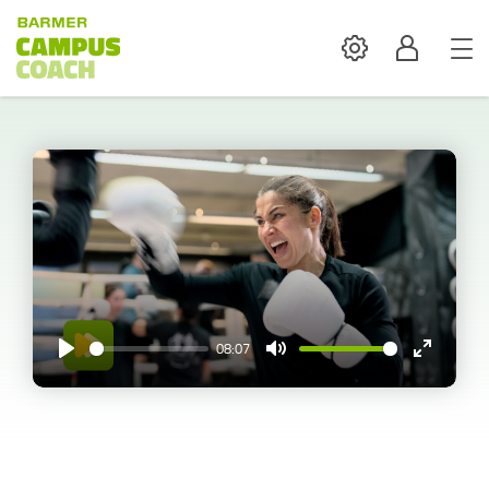
Settings
Profil
08:07
Play
Mute
Enter
fullscreen