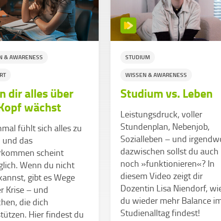
N & AWARENESS
STUDIUM
RT
WISSEN & AWARENESS
 dir alles über
Studium vs. Leben
Kopf wächst
Leistungsdruck, voller
Stundenplan, Nebenjob,
al fühlt sich alles zu
Sozialleben – und irgendw
n und das
dazwischen sollst du auch
rkommen scheint
noch »funktionieren«? In
lich. Wenn du nicht
diesem Video zeigt dir
annst, gibt es Wege
Dozentin Lisa Niendorf, wi
r Krise – und
du wieder mehr Balance i
hen, die dich
Studienalltag findest!
tützen. Hier findest du