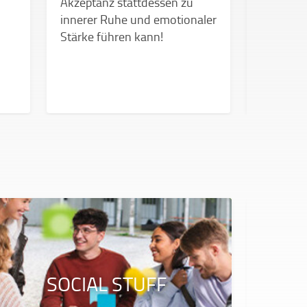
Akzeptanz stattdessen zu
Unsicher
innerer Ruhe und emotionaler
wenn’s zu
Stärke führen kann!
SOCIAL STUFF