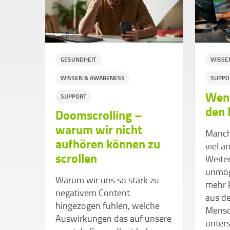
GESUNDHEIT
WISSE
WISSEN & AWARENESS
SUPPO
s so
Wenn
SUPPORT
den 
Doomscrolling –
warum wir nicht
ge
Manchm
aufhören können zu
viel a
scrollen
r was
Weite
« und
unmög
Warum wir uns so stark zu
tion
mehr k
negativem Content
ern
aus de
hingezogen fühlen, welche
Mensc
Auswirkungen das auf unsere
em
unters