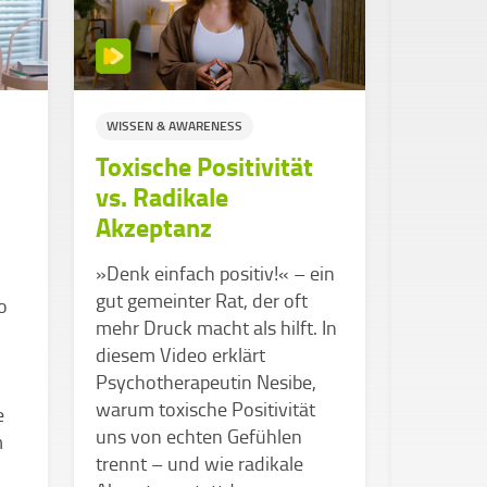
WISSEN & AWARENESS
STUDIUM
Toxische Positivität
WISSEN &
vs. Radikale
SUPPORT
Akzeptanz
Stress
Überf
»Denk einfach positiv!« – ein
gut gemeinter Rat, der oft
o
Kennst d
mehr Druck macht als hilft. In
Studium 
diesem Video erklärt
durchkä
Psychotherapeutin Nesibe,
Dabei gib
warum toxische Positivität
e
Hochschu
uns von echten Gefühlen
m
genau da
trennt – und wie radikale
unterstüt