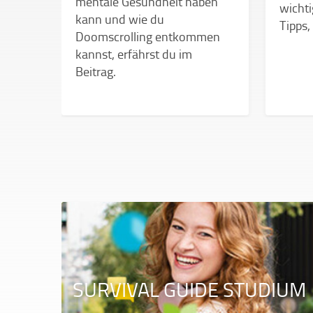
mentale Gesundheit haben
wichti
kann und wie du
Tipps,
Doomscrolling entkommen
 mit
kannst, erfährst du im
hre
Beitrag.
SURVIVAL GUIDE STUDIUM