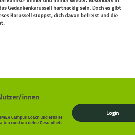
ken kannst? Immer und immer wieder. Besonders in
das Gedankenkarussell hartnäckig sein. Doch es gibt
ses Karussell stoppst, dich davon befreist und die
t.
 Nutzer/innen
Login
BARMER Campus Coach und erhalte
halten rund um deine Gesundheit