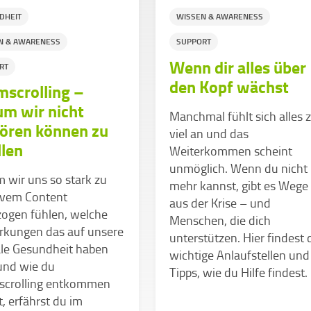
DHEIT
WISSEN & AWARENESS
N & AWARENESS
SUPPORT
Wenn dir alles über
RT
den Kopf wächst
scrolling –
m wir nicht
Manchmal fühlt sich alles 
ören können zu
viel an und das
llen
Weiterkommen scheint
unmöglich. Wenn du nicht
 wir uns so stark zu
mehr kannst, gibt es Wege
ivem Content
aus der Krise – und
zogen fühlen, welche
Menschen, die dich
rkungen das auf unsere
unterstützen. Hier findest 
le Gesundheit haben
wichtige Anlaufstellen und
und wie du
Tipps, wie du Hilfe findest.
crolling entkommen
, erfährst du im