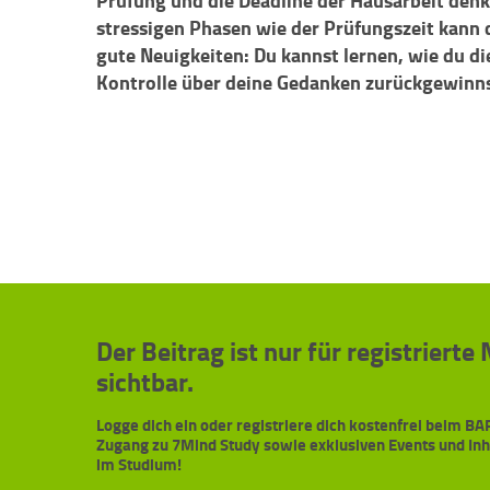
Prüfung und die Deadline der Hausarbeit den
stressigen Phasen wie der Prüfungszeit kann 
gute Neuigkeiten: Du kannst lernen, wie du die
Kontrolle über deine Gedanken zurückgewinns
Der Beitrag ist nur für registrierte
sichtbar.
Logge dich ein oder registriere dich kostenfrei beim 
Zugang zu 7Mind Study sowie exklusiven Events und In
im Studium!