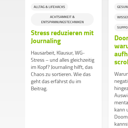
ALLTAG & LIFEHACKS
GESUN
ACHTSAMKEIT &
WISSE
ENTSPANNUNGSTECHNIKEN
SUPPO
Stress reduzieren mit
Doom
Journaling
waru
beim
aufh
Hausarbeit, Klausur, WG-
n zu
Stress – und alles gleichzeitig
scro
im Kopf? Journaling hilft, das
itzig
Warum
Chaos zu sortieren. Wie das
t
negat
geht das erfährst du im
kein
hinge
Beitrag.
Auswi
rum
menta
t ist,
kann 
 zu
Dooms
t,
kannst
 und