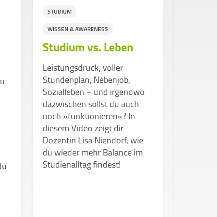
STUDIUM
WISSEN &
Toxisc
WISSEN & AWARENESS
vs. Ra
Studium vs. Leben
Akzep
Leistungsdruck, voller
»Denk ei
Stundenplan, Nebenjob,
zu
gut gemei
Sozialleben – und irgendwo
mehr Druc
dazwischen sollst du auch
diesem V
noch »funktionieren«? In
Psychoth
diesem Video zeigt dir
warum to
Dozentin Lisa Niendorf, wie
uns von 
du wieder mehr Balance im
trennt –
Studienalltag findest!
du
Akzeptan
innerer 
Stärke f