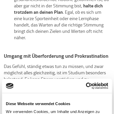
halte dich
aber gar nicht in der Stimmung bist,
trotzdem an deinen Plan
. Egal, ob es sich um
eine kurze Sporteinheit oder eine Lernphase
handelt, das Warten auf die richtige Stimmung
bringt dich deinen Zielen und Werten oft nicht
näher.
Umgang mit Überforderung und Prokrastination
Das Gefühl, ständig etwas tun zu müssen, und zwar
möglichst alles gleichzeitig, ist im Studium besonders
belastend. Es kann Stress verstärken und zu
ungünstigen Bewältigungsstrategien führen, wie z. B.
exzessives Arbeiten oder Prokrastination.
Verinnerlichte Normen wie »immer etwas leisten
müssen« werden dann schnell handlungsleitend oder
Diese Webseite verwendet Cookies
blockieren deinen Fortschritt. Mache dir bewusst, dass
Wir verwenden Cookies, um Inhalte und Anzeigen zu