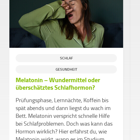
SCHLAF
GESUNDHEIT
Melatonin – Wundermittel oder
überschätztes Schlafhormon?
D
a
Prüfungsphase, Lernnächte, Koffein bis
spät abends und dann liegst du wach im
W
Bett. Melatonin verspricht schnelle Hilfe
C
bei Schlafproblemen. Doch was kann das
A
Hormon wirklich? Hier erfährst du, wie
G
Melatonin wirkt, wann es im Studium