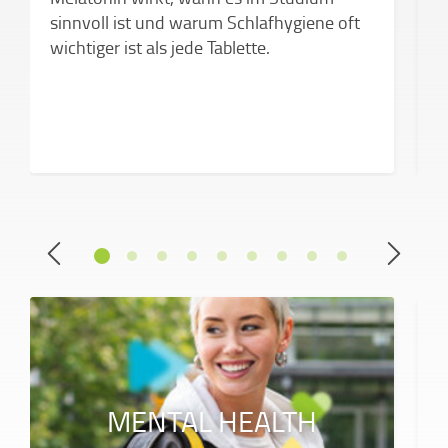
D
sinnvoll ist und warum Schlafhygiene oft
e
wichtiger ist als jede Tablette.
MENTAL HEALTH