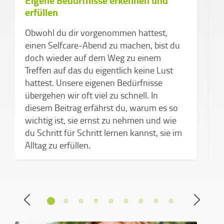
Eigene Bedürfnisse erkennen und
erfüllen
H
Obwohl du dir vorgenommen hattest,
H
einen Selfcare-Abend zu machen, bist du
G
doch wieder auf dem Weg zu einem
K
Treffen auf das du eigentlich keine Lust
o
hattest. Unsere eigenen Bedürfnisse
E
übergehen wir oft viel zu schnell. In
b
diesem Beitrag erfährst du, warum es so
wichtig ist, sie ernst zu nehmen und wie
du Schritt für Schritt lernen kannst, sie im
Alltag zu erfüllen.