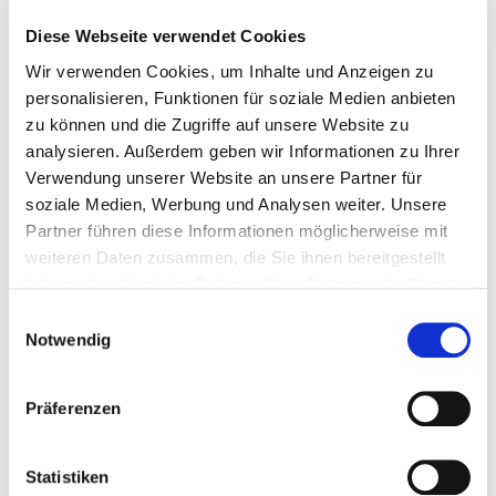
Achtsamkeit kann keine Wunder bewirken – aber sie
Diese Webseite verwendet Cookies
kann dich dabei unterstützen, dich selbst besser zu
Wir verwenden Cookies, um Inhalte und Anzeigen zu
verstehen und bewusstere Entscheidungen zu treffen.
personalisieren, Funktionen für soziale Medien anbieten
Meditation schafft Raum zwischen Reiz und Reaktion
zu können und die Zugriffe auf unsere Website zu
– und genau diesen Raum brauchst du, um alte Muster
analysieren. Außerdem geben wir Informationen zu Ihrer
zu durchbrechen. Die 7Mind App bietet den
Verwendung unserer Website an unsere Partner für
zertifizierten Präventionskurs »Achtsam leben ohne
soziale Medien, Werbung und Analysen weiter. Unsere
Tabak«
an, der dich Schritt für Schritt achtsam beim
Partner führen diese Informationen möglicherweise mit
Rauchstopp begleitet. Der Kurs kombiniert Meditation
weiteren Daten zusammen, die Sie ihnen bereitgestellt
mit psychologischem Wissen rund um Abhängigkeit,
haben oder die sie im Rahmen Ihrer Nutzung der Dienste
Entzug und Rückfallprävention und vermittelt, wie du
gesammelt haben.
Einwilligungsauswahl
die Mechanismen hinter dem Rauchverlangen
Notwendig
entschlüsselst und aktiv neue Handlungsmöglichkeiten
welche
entwickelst. In acht Modulen lernst du,
Präferenzen
Gewohnheiten dich bisher am Rauchstopp gehindert
haben – und wie du sie achtsam durchbrechen
kannst.
Statistiken