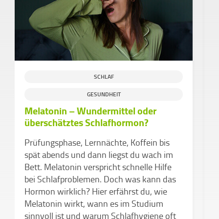
SCHLAF
GESUNDHEIT
Melatonin – Wundermittel oder
überschätztes Schlafhormon?
D
a
Prüfungsphase, Lernnächte, Koffein bis
spät abends und dann liegst du wach im
W
Bett. Melatonin verspricht schnelle Hilfe
C
bei Schlafproblemen. Doch was kann das
A
Hormon wirklich? Hier erfährst du, wie
G
Melatonin wirkt, wann es im Studium
D
sinnvoll ist und warum Schlafhygiene oft