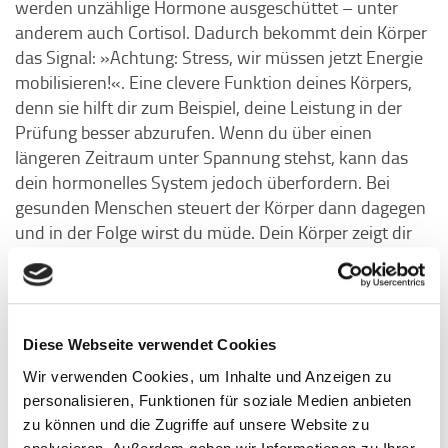
werden unzählige Hormone ausgeschüttet – unter
anderem auch Cortisol. Dadurch bekommt dein Körper
das Signal: »Achtung: Stress, wir müssen jetzt Energie
mobilisieren!«. Eine clevere Funktion deines Körpers,
denn sie hilft dir zum Beispiel, deine Leistung in der
Prüfung besser abzurufen. Wenn du über einen
längeren Zeitraum unter Spannung stehst, kann das
dein hormonelles System jedoch überfordern. Bei
gesunden Menschen steuert der Körper dann dagegen
und in der Folge wirst du müde. Dein Körper zeigt dir
damit, dass du jetzt einen Gang runterschalten und für
Regeneration sorgen solltest.
Diese Webseite verwendet Cookies
Und wenn die Hormone durcheinandergeraten?
Wir verwenden Cookies, um Inhalte und Anzeigen zu
Auf Social Media begegnen mir immer wieder Inhalte
personalisieren, Funktionen für soziale Medien anbieten
rund ums Thema Hormonhaushalt. Vielleicht hast du
zu können und die Zugriffe auf unsere Website zu
auch schon ein Video gesehen, in dem dir