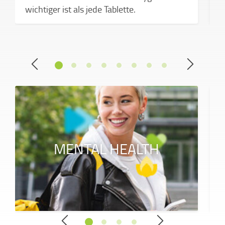
e
wichtiger ist als jede Tablette.
MENTAL HEALTH