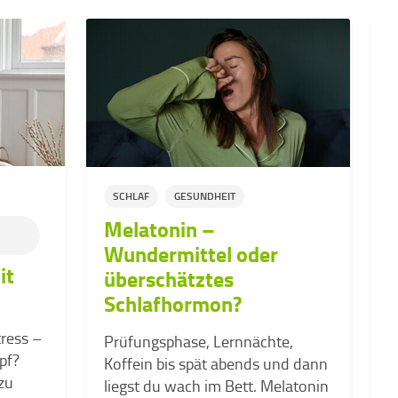
SCHLAF
GESUNDHEIT
Melatonin –
Wundermittel oder
it
überschätztes
Schlafhormon?
ress –
Prüfungsphase, Lernnächte,
W
opf?
Koffein bis spät abends und dann
n
 zu
liegst du wach im Bett. Melatonin
f