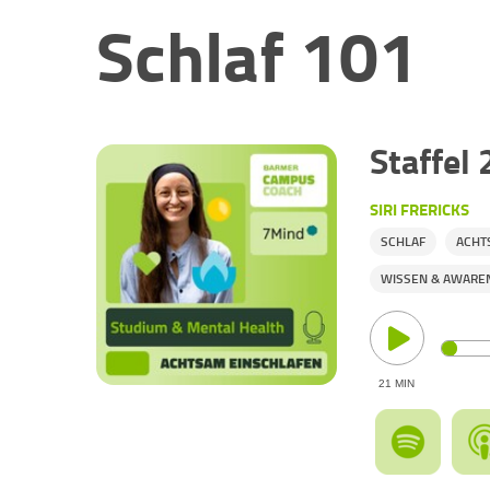
Schlaf 101
Staffel 
SIRI FRERICKS
SCHLAF
ACHT
WISSEN & AWARE
21 MIN