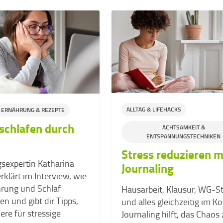
ALLTAG & LIFEHACKS
ERNÄHRUNG & REZEPTE
schlafen durch
ACHTSAMKEIT &
ENTSPANNUNGSTECHNIKEN
Stress reduzieren m
sexpertin Katharina
Journaling
klärt im Interview, wie
hrung und Schlaf
Hausarbeit, Klausur, WG-St
en und gibt dir Tipps,
und alles gleichzeitig im K
re für stressige
Journaling hilft, das Chaos