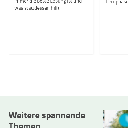
immer die beste Lösung ist und
Lernphase
was stattdessen hilft.
Weitere spannende
Themen