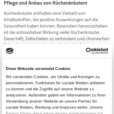
Pflege und Anbau von Küchenkräutern
Küchenkräuter enthalten eine Vielzahl von
Inhaltsstoffen, die positive Auswirkungen auf die
Gesundheit haben können. Besonders hervorzuheben
ist die antioxidative Wirkung vieler Küchenkräuter.
Diese hilft, Zellschäden zu verhindern und chronischen
Erkrankungen vorzubeugen. Indem du deine
Mahlzeiten regelmäßig mit frischen Kräutern
verfeinerst und verschiedene Kräuter in deiner
Ernährung kombinierst, kannst du mit einfachen
Diese Webseite verwendet Cookies
Mitteln deine Gesundheit fördern.
Wir verwenden Cookies, um Inhalte und Anzeigen zu
eine Reihe leckerer Rezepte, die du
Hier findest du
personalisieren, Funktionen für soziale Medien anbieten
mit Kräutern noch besser genießen kannst
. Damit du
zu können und die Zugriffe auf unsere Website zu
lange Freude an deinen Küchenkräutern hast, findest
analysieren. Außerdem geben wir Informationen zu Ihrer
als Download
du im Folgenden oder
einige
Verwendung unserer Website an unsere Partner für
Pflegehinweise für den Anbau zu Hause:
soziale Medien, Werbung und Analysen weiter. Unsere
Partner führen diese Informationen möglicherweise mit