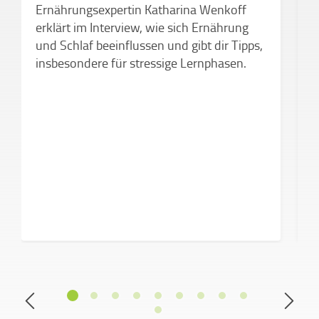
Ernährungsexpertin Katharina Wenkoff
P
erklärt im Interview, wie sich Ernährung
s
und Schlaf beeinflussen und gibt dir Tipps,
B
insbesondere für stressige Lernphasen.
b
H
M
s
w