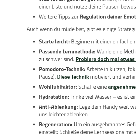
einer Liste und nutze deine Pausen bewuss
Regulation deiner Emo
Weitere Tipps zur
Auch wenn du müde bist, gibt es einige Strategi
Starte leicht:
Beginne mit einer einfache
Passende Lernmethode:
Wähle eine Method
Probiere doch mal etwas 
zu schwer sind.
Pomodoro-Technik:
Arbeite in kurzen, fo
Diese Technik
Pause).
motiviert und verhi
Wohlfühlfaktor:
angenehme
Schaffe eine
Hydratation:
Trinke viel Wasser – es ist 
Anti-Ablenkung:
Lege dein Handy weit we
uns leichter ablenken.
Regeneration:
Um ein ausgebranntes Gefüh
einstellt: Schließe deine Lernsessions mit