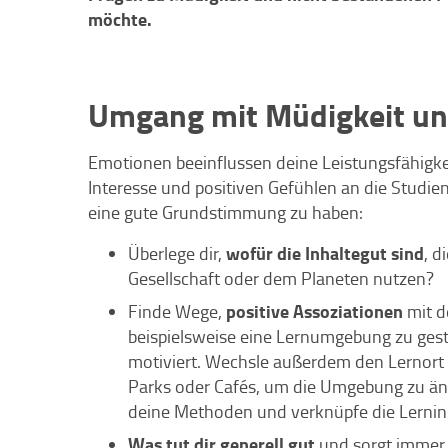
möchte.
Umgang mit Müdigkeit un
Emotionen beeinflussen deine Leistungsfähigkei
Interesse und positiven Gefühlen an die Studie
eine gute Grundstimmung zu haben:
wofür die Inhalte
gut sind
Überlege dir,
, d
Gesellschaft oder dem Planeten nutzen?
positive Assoziationen
Finde Wege,
mit d
beispielsweise eine Lernumgebung zu gesta
motiviert. Wechsle außerdem den Lernort 
Parks oder Cafés, um die Umgebung zu ä
deine Methoden und verknüpfe die Lerninh
Was tut dir generell gut
und sorgt immer 