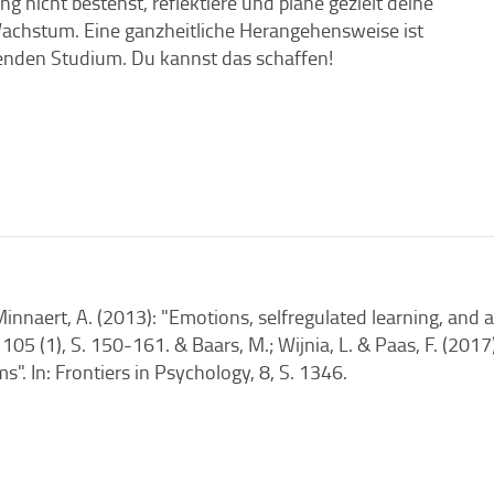
 nicht bestehst, reflektiere und plane gezielt deine
achstum. Eine ganzheitliche Herangehensweise ist
lenden Studium. Du kannst das schaffen!
 Minnaert, A. (2013): "Emotions, selfregulated learning, an
 105 (1), S. 150-161. & Baars, M.; Wijnia, L. & Paas, F. (201
". In: Frontiers in Psychology, 8, S. 1346.