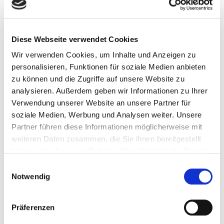
Fehler als Chance betrachten
Diese Webseite verwendet Cookies
Sprich mit dem inneren Kritiker
Wir verwenden Cookies, um Inhalte und Anzeigen zu
personalisieren, Funktionen für soziale Medien anbieten
zu können und die Zugriffe auf unsere Website zu
analysieren. Außerdem geben wir Informationen zu Ihrer
Selbstbeobachtung & Selbstreflexion
Verwendung unserer Website an unsere Partner für
soziale Medien, Werbung und Analysen weiter. Unsere
Partner führen diese Informationen möglicherweise mit
weiteren Daten zusammen, die Sie ihnen bereitgestellt
Selbstmitgefühl & Selbstliebe
haben oder die sie im Rahmen Ihrer Nutzung der Dienste
gesammelt haben.
Einwilligungsauswahl
Notwendig
Fazit
Selbstakzeptanz bedeutet nicht, Fehler zu ignorieren,
Präferenzen
sondern sie als natürlichen Teil des Lebens