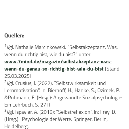
Quellen:
1
Vgl. Nathalie Marcinkowski: "Selbstakzeptanz: Was,
wenn du richtig bist, wie du bist?" unter:
www.7mind.de/magazin/selbstakzeptanz-was-
wenn-du-genau-so-richtig-bist-wie-du-bist
[Stand
25.03.2025]
2
Vgl. Crusius, J. (2022): "Selbstwirksamkeit und
Lernmotivation". In: Bierhoff, H.; Hanke, S.; Ozimek, P.
&Rohmann, E. (Hrsg.): Angewandte Sozialpsychologie:
Ein Lehrbuch, S. 27 ff.
3
Vgl. Ispaylar, A. (2016): "Selbstreflexion". In: Frey, D.
(Hrsg.): Psychologie der Werte. Springer: Berlin,
Heidelberg.