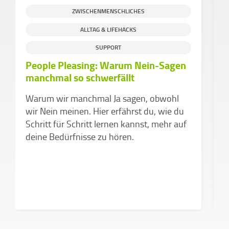
ZWISCHENMENSCHLICHES
ALLTAG & LIFEHACKS
SUPPORT
People Pleasing: Warum Nein-Sagen
D
manchmal so schwerfällt
d
v
Warum wir manchmal Ja sagen, obwohl
Z
wir Nein meinen. Hier erfährst du, wie du
k
Schritt für Schritt lernen kannst, mehr auf
a
deine Bedürfnisse zu hören.