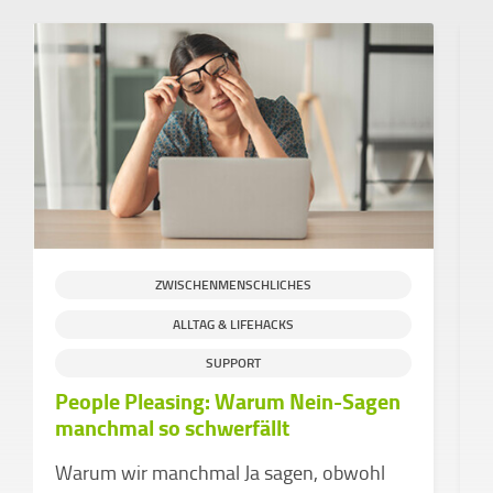
ZWISCHENMENSCHLICHES
ALLTAG & LIFEHACKS
S
SUPPORT
People Pleasing: Warum Nein-Sagen
H
manchmal so schwerfällt
g
C
Warum wir manchmal Ja sagen, obwohl
e