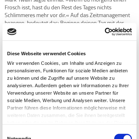
Frosch isst, hast du den Rest des Tages nichts
Schlimmeres mehr vor dir.« Auf das Zeitmanagement
bezogen, bedeutet das: Beginne deinen Tag mit der
Aufgabe, die dir am meisten Widerstand bereitet oder
die am unangenehmsten ist. Der psychologische
Hintergrund dieser Methode ist, dass wir dazu neigen,
unangenehme oder schwierige Aufgaben
Diese Webseite verwendet Cookies
Prokrastination
aufzuschieben, was zu Stress und
Wir verwenden Cookies, um Inhalte und Anzeigen zu
führt. Indem du den »Frosch« gleich zu Beginn des
personalisieren, Funktionen für soziale Medien anbieten
Tages isst, gewinnst du Selbstvertrauen und
zu können und die Zugriffe auf unsere Website zu
Motivation für den Rest des Tages.
analysieren. Außerdem geben wir Informationen zu Ihrer
Verwendung unserer Website an unsere Partner für
soziale Medien, Werbung und Analysen weiter. Unsere
Intrinsische Motivation
Partner führen diese Informationen möglicherweise mit
weiteren Daten zusammen, die Sie ihnen bereitgestellt
Eine der größten Herausforderungen beim Zeit- und
haben oder die sie im Rahmen Ihrer Nutzung der Dienste
Selbstmanagement ist es, die Motivation
gesammelt haben.
Einwilligungsauswahl
aufrechtzuerhalten. Intrinsische Motivation – also der
Notwendig