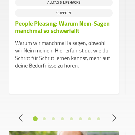
ALLTAG & LIFEHACKS
SUPPORT
People Pleasing: Warum Nein-Sagen
D
manchmal so schwerfällt
d
v
Warum wir manchmal Ja sagen, obwohl
Z
wir Nein meinen. Hier erfährst du, wie du
k
Schritt für Schritt lernen kannst, mehr auf
a
deine Bedürfnisse zu hören.