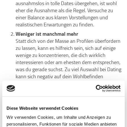
ausnahmslos in tolle Dates übergehen, ist wohl
eher die Ausnahme als die Regel. Versuche zu
einer Balance aus klaren Vorstellungen und
realistischen Erwartungen zu finden.
Weniger ist manchmal mehr
Statt dich von der Masse an Profilen überfordern
zu lassen, kann es hilfreich sein, sich auf einige
wenige zu konzentrieren, die dich wirklich
interessieren oder am ehesten dem entsprechen,
was du gerade suchst. Zu viel Auswahl bei Dating
kann sich negativ auf dein Wohlbefinden
5
auswirken und Ängste verstärken.
Bleib authentisch
Sich fürs Online-Dating zu verstellen, kann auf
Dauer ziemlich anstrengend sein. Sei ehrlich in
Diese Webseite verwendet Cookies
deinem Profil und deinen Gesprächen – du willst
Wir verwenden Cookies, um Inhalte und Anzeigen zu
schließlich jemanden finden, der dich so mag, wie
personalisieren, Funktionen für soziale Medien anbieten