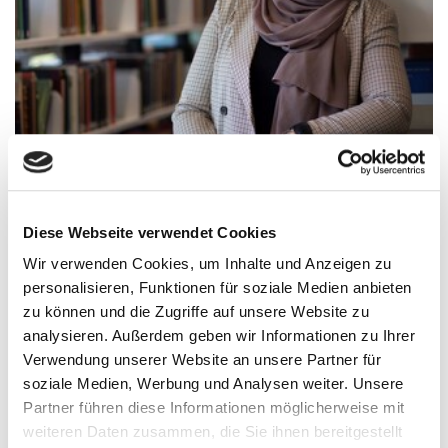
@sanaa.therapist
Diese Webseite verwendet Cookies
Wir verwenden Cookies, um Inhalte und Anzeigen zu
personalisieren, Funktionen für soziale Medien anbieten
Sanaa Laabich
zu können und die Zugriffe auf unsere Website zu
analysieren. Außerdem geben wir Informationen zu Ihrer
Dipl. Psych. Sanaa Laabich hat Psychologie in
Verwendung unserer Website an unsere Partner für
Greifswald und an der UC Berkeley in den USA studiert
soziale Medien, Werbung und Analysen weiter. Unsere
und ist als Psychologische Psychotherapeutin in einem
Partner führen diese Informationen möglicherweise mit
Akutkrankenhaus im Bereich der Psychoonkologie
weiteren Daten zusammen, die Sie ihnen bereitgestellt