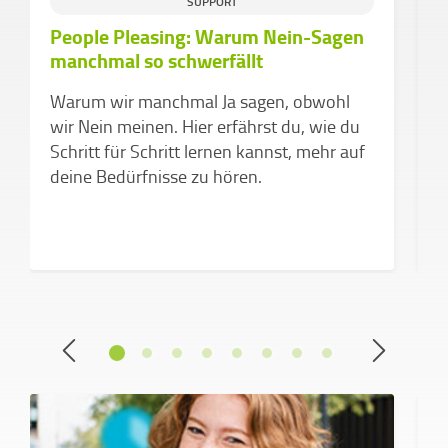
SUPPORT
People Pleasing: Warum Nein-Sagen
D
manchmal so schwerfällt
d
v
Warum wir manchmal Ja sagen, obwohl
Z
wir Nein meinen. Hier erfährst du, wie du
k
Schritt für Schritt lernen kannst, mehr auf
a
deine Bedürfnisse zu hören.