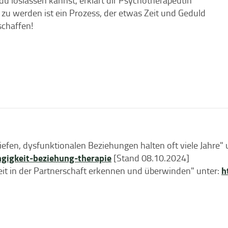
 loslassen kannst, erklärt dir Psychotherapeutin
zu werden ist ein Prozess, der etwas Zeit und Geduld
schaffen!
iefen, dysfunktionalen Beziehungen halten oft viele Jahre" 
gigkeit-beziehung-therapie
[Stand 08.10.2024]
h
eit in der Partnerschaft erkennen und überwinden" unter: